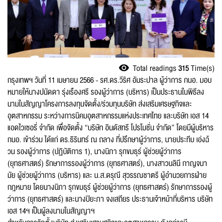
Report files
Total readings
315
Time(s)
กรุงเทพฯ วันที่ 11 เมษายน 2566 - รศ.ดร.วีริศ อัมระปาล ผู้ว่าการ กนอ. มอบ
หมายให้นางปนัดดา รุ่งเรืองศรี รองผู้ว่าการ (บริหาร) เป็นประธานในพิธีลง
Firstname
*
นามในสัญญาโครงการลงทุนจัดตั้ง/ร่วมทุนบริษัท ส่งเสริมเศรษฐกิจและ
อุตสาหกรรม ระหว่างการนิคมอุตสาหกรรมแห่งประเทศไทย และบริษัท เอส 14
แอดไวเซอรี่ จำกัด เพื่อจัดตั้ง “บริษัท อินดัสทรี โปรโมชั่น จำกัด” โดยมีผู้บริหาร
กนอ. เข้าร่วม ได้แก่ ดร.ธิรินทร์ ณ ถลาง ที่ปรึกษาผู้ว่าการ, นายประทีบ เอ่งฉ้
วน รองผู้ว่าการ (ปฏิบัติการ 1), นางนิภา รุกขมธุร์ ผู้ช่วยผู้ว่าการ
Lastname
*
(ยุทธศาสตร์) รักษาการรองผู้ว่าการ (ยุทธศาสตร์), นางสาวนลินี กาญจนา
มัย ผู้ช่วยผู้ว่าการ (บริหาร) และ น.ส.ดรุณี สุวรรณชาตรี ผู้อำนวยการฝ่าย
กฎหมาย โดยนางนิภา รุกขมธุร์ ผู้ช่วยผู้ว่าการ (ยุทธศาสตร์) รักษาการรองผู้
ว่าการ (ยุทธศาสตร์) และนางปิยะภา จงเสถียร ประธานเจ้าหน้าที่บริหาร บริษัท
Phone Number
*
เอส 14ฯ เป็นผู้ลงนามในสัญญาฯ