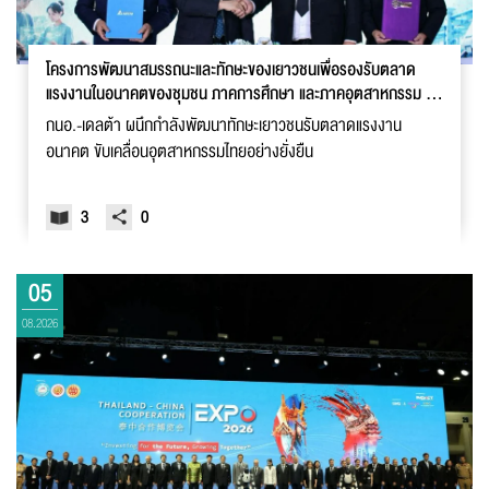
โครงการพัฒนาสมรรถนะและทักษะของเยาวชนเพื่อรองรับตลาด
แรงงานในอนาคตของชุมชน ภาคการศึกษา และภาคอุตสาหกรรม (I-
EA-T - Delta SAMUTPRAKAN SANDBOX)
กนอ.-เดลต้า ผนึกกำลังพัฒนาทักษะเยาวชนรับตลาดแรงงาน
อนาคต ขับเคลื่อนอุตสาหกรรมไทยอย่างยั่งยืน
3
0
05
08.2026