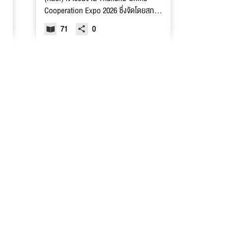
Cooperation Expo 2026 ซึ่งจัดโดยสภา
หอการค้าแห่งประเทศไทย หอการค้าไทย-จีน
71
0
สมาคมการค้าวิสาหกิจจีนในไทย และบริษัท
อิมแพ็ค เอ็กซิบิชั่น จำกัด ณ อาคารชาเลน
เจอร์ อิมแพ็ค เมืองทองธานี โดยร่วมให้
บริการข้อมูลด้านการลงทุนและการประกอบ
ธุรกิจในโซน One Stop Service พร้อม
ร่วมเสวนาในหัวข้อการส่งเสริมและอำนวย
ความสะดวกในการลงทุนจากต่างชาติ เพื่อ
สร้างความเชื่อมั่นและขยายโอกาสทางธุรกิจ
ในประเทศไทย