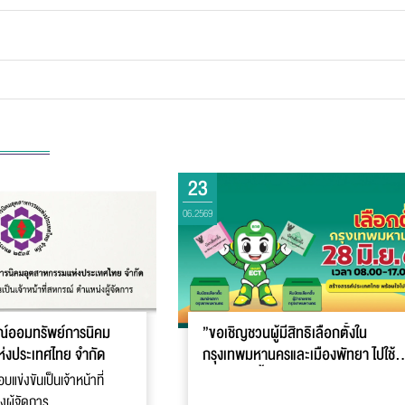
ความ
*
23
ส่งข้อความ
ล้างข้อมูล
06.2569
์ออมทรัพย์การนิคม
”ขอเชิญชวนผู้มีสิทธิเลือกตั้งใน
่งประเทศไทย จํากัด
กรุงเทพมหานครและเมืองพัทยา ไปใช้
สิทธิเลือกตั้งสมาชิกสภาและผู้บริหาร
บแข่งขันเป็นเจ้าหน้าที่
ท้องถิ่น ในวันอาทิตย์ที่ 28 มิถุนายน
งผู้จัดการ