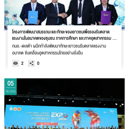
โครงการพัฒนาสมรรถนะและทักษะของเยาวชนเพื่อรองรับตลาด
แรงงานในอนาคตของชุมชน ภาคการศึกษา และภาคอุตสาหกรรม (I-
EA-T - Delta SAMUTPRAKAN SANDBOX)
กนอ.-เดลต้า ผนึกกำลังพัฒนาทักษะเยาวชนรับตลาดแรงงาน
อนาคต ขับเคลื่อนอุตสาหกรรมไทยอย่างยั่งยืน
2
0
05
08.2569