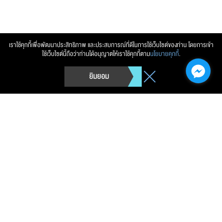
เราใช้คุกกี้เพื่อพัฒนาประสิทธิภาพ และประสบการณ์ที่ดีในการใช้เว็บไซต์ของท่าน โดยการเข้า
ใช้เว็บไซต์นี้ถือว่าท่านได้อนุญาตให้เราใช้คุกกี้ตาม
นโยบายคุกกี้
.
ยิมยอม
การนิคมอุตสาหกรรมแห่งประเทศไทย (กนอ.)
Telephone.
0 2207 2700
Fax.
-
Copyright © 2026 การนิคมอุตสาหกรรมแห่งประเทศไทย (กนอ.)