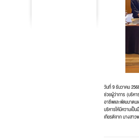
ชื่อ
*
นาม
เบอร
วันที่ 9 ธันวาคม 25
ช่วยผู้ว่าการ (บริห
อาชีพและพัฒนาตนเองเ
บริหารให้มีความเป็น
อีเม
เกียรติจาก นางสาวพน