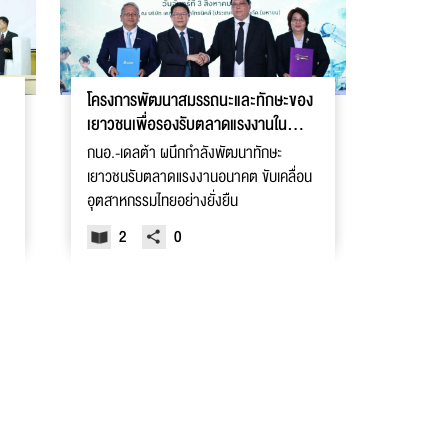
โครงการพัฒนาสมรรถนะและทักษะของ
เยาวชนเพื่อรองรับตลาดแรงงานใน
อนาคตของชุมชน ภาคการศึกษา และ
กนอ.-เดลต้า ผนึกกำลังพัฒนาทักษะ
ภาคอุตสาหกรรม (I-EA-T - Delta
เยาวชนรับตลาดแรงงานอนาคต ขับเคลื่อน
SAMUTPRAKAN SANDBOX)
อุตสาหกรรมไทยอย่างยั่งยืน
2
0