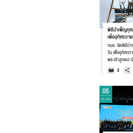
พิธีบำเพ็ญกุ
เพื่ออุทิศถวา
พระเจ้าลูกเธอ 
กนอ. จัดพิธีบ
วัน เพื่ออุทิศถ
พระเจ้าลูกเธอ เ
ราเทพยวดี กรม
3
มหาวัชรราชธิด
05
08.2569