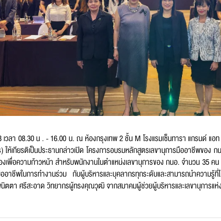
สกุล
*
์โทรศัพท์
*
68 เวลา 08.30 น . - 16.00 น. ณ ห้องกรุงเทพ 2 ชั้น M โรงแรมเซ็นทารา แกรนด์ แอ
าร) ให้เกียรติเป็นประธานกล่าวเปิด โครงการอบรมหลักสูตรเลขานุการมืออาชีพของ กน
พื่อความก้าวหน้า สำหรับพนักงานในตำแหน่งเลขานุการของ กนอ. จำนวน 35 คน เพื่อเพ
มืออาชีพในการทำงานร่วม กับผู้บริหารและบุคลากรทุกระดับและสามารถนำความรู้ที่ไ
ล
*
ิตตา ศรีสะอาด วิทยากรผู้ทรงคุณวุฒิ จากสมาคมผู้ช่วยผู้บริหารและเลขานุการแห่ง