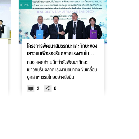
08.2569
โครงการพัฒนาสมรรถนะและทักษะของ
เยาวชนเพื่อรองรับตลาดแรงงานใน
อนาคตของชุมชน ภาคการศึกษา และ
กนอ.-เดลต้า ผนึกกำลังพัฒนาทักษะ
ภาคอุตสาหกรรม (I-EA-T - Delta
เยาวชนรับตลาดแรงงานอนาคต ขับเคลื่อน
SAMUTPRAKAN SANDBOX)
อุตสาหกรรมไทยอย่างยั่งยืน
2
0