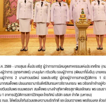
สกุล
*
์โทรศัพท์
*
พ.ค. 2569 - นายสุเมธ ตั้งประเสริฐ ผู้ว่าการการนิคมอุตสาหกรรมแห่งประเทศไทย (
องผู้ว่าการ (ยุทธศาสตร์) นางบุปผา กวินวศิน รองผู้ว่าการ (พัฒนาที่ยั่งยืน) นาย
ยงานผู้ว่าการ 2 นางสาวนรรัตน์ รอดประเสริฐ ผู้ช่วยผู้ว่าการสายปฏิบัติการ 1 ร
ทสมเด็จพระปรเมนทรรามาธิบดีศรีสินทรมหาวชิราลงกรณ พระวชิรเกล้าเจ้าอยู่ห
ล
*
กาสวันเฉลิมพระชนมพรรษา สมเด็จพระนางเจ้าสุทิดาพัชรสุธาพิมลลักษณ พระบรมรา
้น 1 อาคารปฏิบัติการสถานีวิทยุและโทรทัศน์ บริษัท อสมท จำกัด (มหาชน)
หาร กนอ. ได้พร้อมใจกันร่วมแสดงความจงรักภักดี และน้อมถวายพระพรชัยมงคล ด้วยสำ