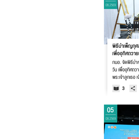
08.2569
พิธีบำเพ็ญกุ
เพื่ออุทิศถวา
พระเจ้าลูกเธอ 
กนอ. จัดพิธีบ
วัน เพื่ออุทิศถ
พระเจ้าลูกเธอ เ
ราเทพยวดี กรม
3
มหาวัชรราชธิด
05
08.2569