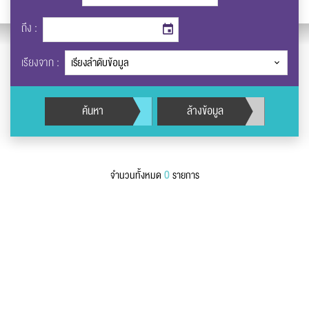
นามสกุล
*
ถึง :
เรียงจาก :
เบอร์โทรศัพท์
*
ค้นหา
ล้างข้อมูล
อีเมล
*
0
จำนวนทั้งหมด
รายการ
ข้อความ
*