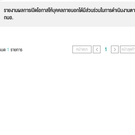
สกุล
*
รายงานผลการเปิดโอกาสให้บุคคลภายนอกได้มีส่วนร่วมในการดำเนินงานต
กนอ.
์โทรศัพท์
*
1
1
งหมด
รายการ
หน้าแรก
หน้าสุดท้
ล
*
ความ
*