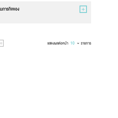
ามภารกิจของ
แสดงผลต่อหน้า
รายการ
าย