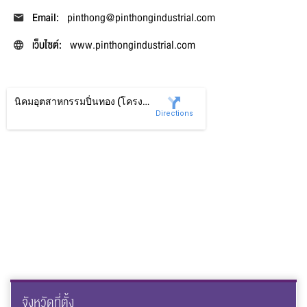
Email:
pinthong@pinthongindustrial.com
เว็บไซต์:
www.pinthongindustrial.com
ชื่อ
*
นิคมอุตสาหกรรมปิ่นทอง (โครงการ 6) จังหวัดระยอง
Directions
นามสกุล
*
เบอร์โทรศัพท์
*
อีเมล
*
จังหวัดที่ตั้ง