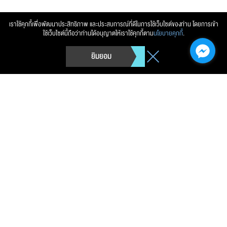
เราใช้คุกกี้เพื่อพัฒนาประสิทธิภาพ และประสบการณ์ที่ดีในการใช้เว็บไซต์ของท่าน โดยการเข้า
ใช้เว็บไซต์นี้ถือว่าท่านได้อนุญาตให้เราใช้คุกกี้ตาม
นโยบายคุกกี้
.
ยิมยอม
การนิคมอุตสาหกรรมแห่งประเทศไทย (กนอ.)
Telephone.
0 2207 2700
Fax.
-
Copyright © 2026 การนิคมอุตสาหกรรมแห่งประเทศไทย (กนอ.)