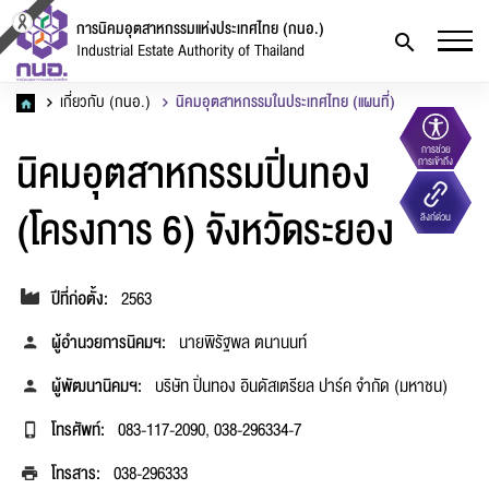
การนิคมอุตสาหกรรมแห่งประเทศไทย (กนอ.)
Industrial Estate Authority of Thailand
เกี่ยวกับ (กนอ.)
นิคมอุตสาหกรรมในประเทศไทย (แผนที่)
นิคมอุตสาหกรรมปิ่นทอง
การช่วย
การเข้าถึง
(โครงการ 6) จังหวัดระยอง
ลิงก์ด่วน
ปีที่ก่อตั้ง:
2563
ผู้อำนวยการนิคมฯ:
นายพิรัฐพล ตนานนท์
ผู้พัฒนานิคมฯ:
บริษัท ปิ่นทอง อินดัสเตรียล ปาร์ค จำกัด (มหาชน)
แจ้งไฟล์เสีย
โทรศัพท์:
083-117-2090, 038-296334-7
โทรสาร:
038-296333