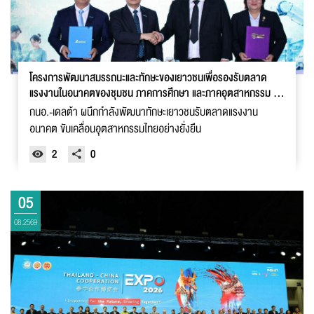
โครงการพัฒนาสมรรถนะและทักษะของเยาวชนเพื่อรองรับตลาด
แรงงานในอนาคตของชุมชน ภาคการศึกษา และภาคอุตสาหกรรม (I-
EA-T - Delta SAMUTPRAKAN SANDBOX)
กนอ.-เดลต้า ผนึกกำลังพัฒนาทักษะเยาวชนรับตลาดแรงงาน
อนาคต ขับเคลื่อนอุตสาหกรรมไทยอย่างยั่งยืน
2
0
05
08.2569