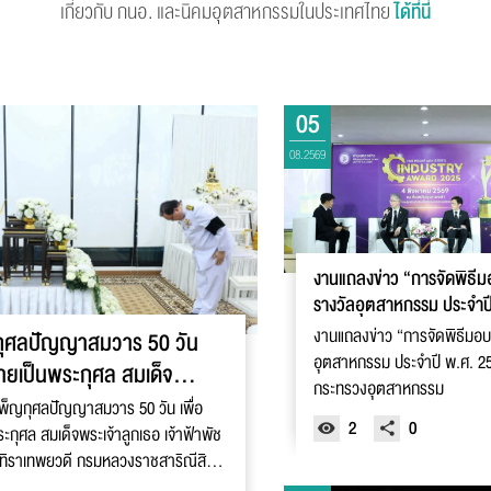
เกี่ยวกับ กนอ. และนิคมอุตสาหกรรมในประเทศไทย
ได้ที่นี่
05
08.2569
งานแถลงข่าว “การจัดพิธี
รางวัลอุตสาหกรรม ประจำป
2568“ ณ กระทรวงอุตสาห
งานแถลงข่าว “การจัดพิธีมอบ
กุศลปัญญาสมวาร 50 วัน
อุตสาหกรรม ประจำปี พ.ศ. 
วายเป็นพระกุศล สมเด็จ
กระทรวงอุตสาหกรรม
ธอ เจ้าฟ้าพัชรกิติยาภา
เพ็ญกุศลปัญญาสมวาร 50 วัน เพื่อ
2
0
ะกุศล สมเด็จพระเจ้าลูกเธอ เจ้าฟ้าพัช
ทิราเทพยวดี กรมหลวงราชสาริณีสิริ
าชธิดา