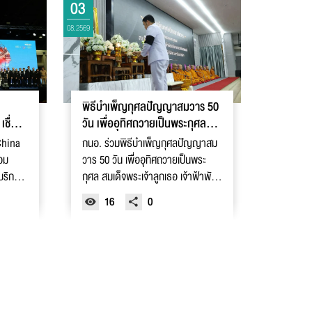
03
08.2569
พิธีบำเพ็ญกุศลปัญญาสมวาร 50
ชื่อม
วัน เพื่ออุทิศถวายเป็นพระกุศล
สมเด็จพระเจ้าลูกเธอ เจ้าฟ้าพัชรกิ
China
กนอ. ร่วมพิธีบำเพ็ญกุศลปัญญาสม
ติยาภาฯ
อม
วาร 50 วัน เพื่ออุทิศถวายเป็นพระ
บริการ
กุศล สมเด็จพระเจ้าลูกเธอ เจ้าฟ้าพัช
รกิติยาภา นเรนทิราเทพยวดี กรม
16
0
หลวงราชสาริณีสิริพัชร มหาวัชรราช
ธิดา