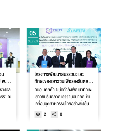
05
08.2569
มอบ
โครงการพัฒนาสมรรถนะและ
ี พ.ศ.
ทักษะของเยาวชนเพื่อรองรับตลาด
กรรม
แรงงานในอนาคตของชุมชน ภาค
รางวัล
กนอ.-เดลต้า ผนึกกำลังพัฒนาทักษะ
การศึกษา และภาคอุตสาหกรรม
2568“ ณ
เยาวชนรับตลาดแรงงานอนาคต ขับ
(I-EA-T - Delta
เคลื่อนอุตสาหกรรมไทยอย่างยั่งยืน
SAMUTPRAKAN SANDBOX)
2
0