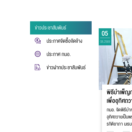
ข่าวประชาสัมพันธ์
05
ประกาศจัดซื้อจัดจ้าง
08.2569
ประกาศ กนอ.
ข่าวฝากประชาสัมพันธ์
พิธีบำเพ็ญ
เพื่ออุทิศถ
พระเจ้าลูกเ
กนอ. จัดพิธีบำ
อุทิศถวายเป็นพร
รกิติยาภา นเรน
พัชร มหาวัชรร